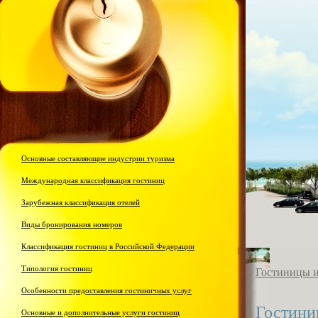
Гост
бизн
Основные составляющие индустрии туризма
Международная классификация гостиниц
Зарубежная классификация отелей
Виды бронирования номеров
Классификация гостиниц в Российской Федерации
Типология гостиниц
Гостиницы и
Особенности предоставления гостиничных услуг
Гостини
Основные и дополнительные услуги гостиниц