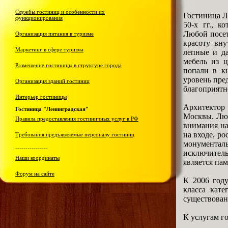
Службы гостиниц и особенности их
Гостиница Л
функционирования
50-х гг., к
Любой посет
Организация питания в туризме
красоту вну
Маркетинг в сфере туризма
лепные и да
мебель из ц
Размещение гостиницы в структуре города
попали в к
уровень пред
Организация зданий гостиниц
благоприятн
Интерьер гостиницы
Архитектор
Гостиница "Ленинградская"
Москвы. Люб
Правила предоставления гостиничных услуг в РФ
внимания на
на входе, р
Требования предъявляемые персоналу гостиниц
монументал
----------------
исключител
Наши координаты
является па
Форум на сайте
К 2006 году
класса кате
существован
К услугам г