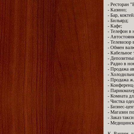
- Ресторан "
- Казино;
- Бар, коктей
- Бильярд;
- Кафе;
- Телефон в 
- Автостоянк
- Телевизор 
- Обмен вал
- Кабельное 
- Депозитны
- Радио в но
- Продажа ав
- Холодильн
- Продажа ж.
- Конференц-
- Парикмахе
- Комната дл
- Чистка од
- Бизнес-цен
- Магазин по
- Заказ такси
- Медицинск
К Вашим ус