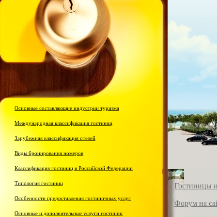
Гост
бизн
Основные составляющие индустрии туризма
Международная классификация гостиниц
Зарубежная классификация отелей
Виды бронирования номеров
Классификация гостиниц в Российской Федерации
Типология гостиниц
Гостиницы и
Особенности предоставления гостиничных услуг
Форум на са
Основные и дополнительные услуги гостиниц